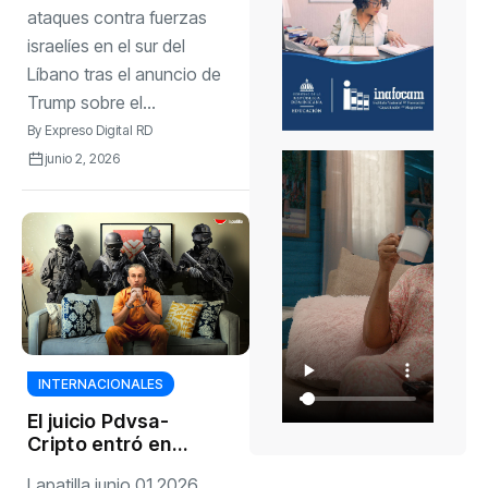
del Líbano tras el
ataques contra fuerzas
anuncio de Trump
israelíes en el sur del
sobre el fin de las
Líbano tras el anuncio de
hostilidades
Trump sobre el...
By
Expreso Digital RD
junio 2, 2026
INTERNACIONALES
El juicio Pdvsa-
Cripto entró en
terreno peligroso
Lapatilla junio 01 2026,