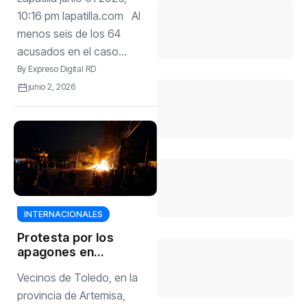
para el chavismo
tras denuncias
10:16 pm lapatilla.com Al
internas
menos seis de los 64
acusados en el caso...
By
Expreso Digital RD
junio 2, 2026
INTERNACIONALES
Protesta por los
apagones en
Artemisa termina
Vecinos de Toledo, en la
con tensión entre
vecinos y la policía
provincia de Artemisa,