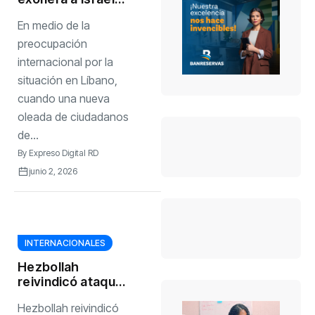
en una reunión
En medio de la
extraordinaria de
la ONU de
preocupación
cualquier
internacional por la
responsabilidad
situación en Líbano,
en la escalada en
cuando una nueva
Líbano
oleada de ciudadanos
de...
By
Expreso Digital RD
junio 2, 2026
INTERNACIONALES
Hezbollah
reivindicó ataques
contra fuerzas
Hezbollah reivindicó
israelíes en el sur