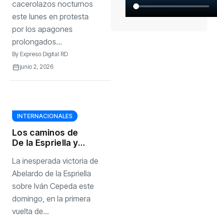
cacerolazos nocturnos
este lunes en protesta
por los apagones
prolongados...
By
Expreso Digital RD
junio 2, 2026
INTERNACIONALES
Los caminos de
De la Espriella y
Cepeda para la
La inesperada victoria de
segunda vuelta
pasan por los
Abelardo de la Espriella
abstencionistas
sobre Iván Cepeda este
domingo, en la primera
vuelta de...