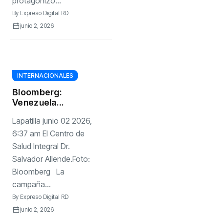
protagonizó...
By
Expreso Digital RD
junio 2, 2026
INTERNACIONALES
Bloomberg:
Venezuela
enfrenta un vacío
Lapatilla junio 02 2026,
en la salud tras la
salida de personal
6:37 am El Centro de
médico cubano
Salud Integral Dr.
Salvador Allende.Foto:
Bloomberg La
campaña...
By
Expreso Digital RD
junio 2, 2026