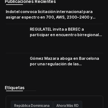
Publicaciones Recientes
Indotel convoca licitación internacional para
asignar espectro en 700, AWS, 2300–2400 y
3500–3700 MHz
REGULATEL invita a BEREC a
participar en encuentro birregional
en Cartagena
Gómez Mazara aboga en Barcelona
por una regulación de las
telecomunicaciones firme y centrada
en protección de usuarios
Etiquetas
República Dominicana
Ahora Más RD