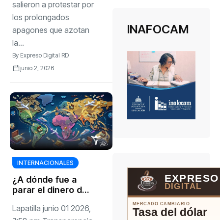
salieron a protestar por
los prolongados
INAFOCAM
apagones que azotan
la...
By
Expreso Digital RD
junio 2, 2026
INTERNACIONALES
EXPRESO
¿A dónde fue a
DIGITAL
parar el dinero de
la corrupción en
MERCADO CAMBIARIO
Lapatilla junio 01 2026,
Venezuela?
Tasa del dólar