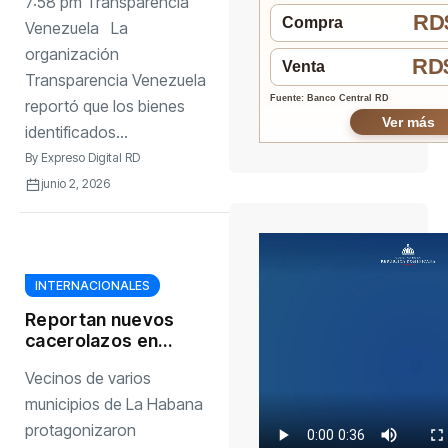
7:58 pm Transparencia
RD$
Compra
Venezuela La
organización
RD$
Venta
Transparencia Venezuela
Fuente: Banco Central RD
reportó que los bienes
Ver más
identificados...
By
Expreso Digital RD
junio 2, 2026
INTERNACIONALES
Reportan nuevos
cacerolazos en
varios municipios
Vecinos de varios
de La Habana en
medio de los
municipios de La Habana
apagones
protagonizaron