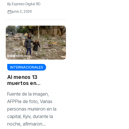
By
Expreso Digital RD
junio 2, 2026
INTERNACIONALES
Al menos 13
muertos en
Ucrania en uno de
Fuente de la imagen,
los mayores
ataques de Rusia
AFPPie de foto, Varias
en los últimos
personas murieron en la
meses con más
capital, Kyiv, durante la
de 700 drones
noche, afirmaron...