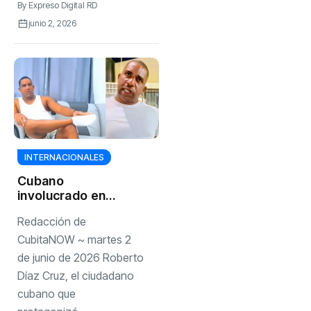
By
Expreso Digital RD
junio 2, 2026
INTERNACIONALES
Cubano
involucrado en
altercado en
Redacción de
Cancún ofrece su
versión de los
CubitaNOW ~ martes 2
hechosVideo
de junio de 2026 Roberto
Díaz Cruz, el ciudadano
cubano que