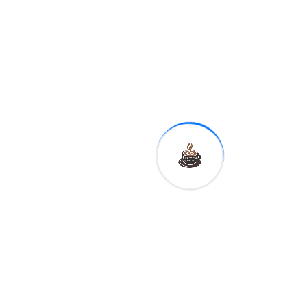
rinde nadie, aquí vamos a
ganar y yo mismo me
pondré al frente”.
Ya lo han empezado a hacer
también desde el otro lado.
De la Espriella ha señalado
que es el momento de dejar
atrás el Gobierno de
izquierda, agitando el viejo
miedo de parte del país a
que Colombia repita la
experiencia de la Venezuela
de Nicolás Maduro. Es la
narrativa que le ha
funcionado a la derecha
colombiana y
latinoamericana en