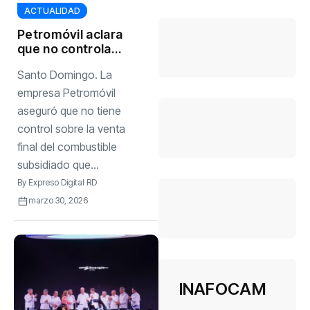
ACTUALIDAD
Petromóvil aclara
que no controla
combustible
Santo Domingo. La
subsidiado
vendido por
empresa Petromóvil
transportistas
aseguró que no tiene
control sobre la venta
final del combustible
subsidiado que...
By
Expreso Digital RD
marzo 30, 2026
INAFOCAM