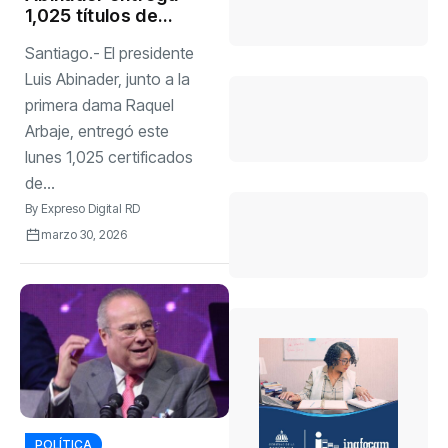
1,025 títulos de
propiedad en Hato
Santiago.- El presidente
del Yaque
elevando a 7,632
Luis Abinader, junto a la
los otorgados en
primera dama Raquel
la provincia de
Arbaje, entregó este
Santiago
lunes 1,025 certificados
de...
By
Expreso Digital RD
marzo 30, 2026
POLÍTICA