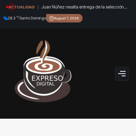
Juan Núñez resalta entrega de la selección
ACTUALIDAD
dominicana de béisbol pese a quedar sin
°C
28.3
Santo Domingo
August 7, 2026
medallas