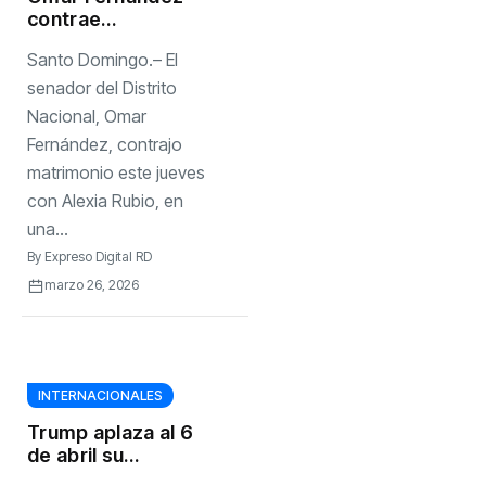
contrae
matrimonio en
Santo Domingo.– El
ceremonia íntima
senador del Distrito
Nacional, Omar
Fernández, contrajo
matrimonio este jueves
con Alexia Rubio, en
una...
By
Expreso Digital RD
marzo 26, 2026
INTERNACIONALES
Trump aplaza al 6
de abril su
amenaza de