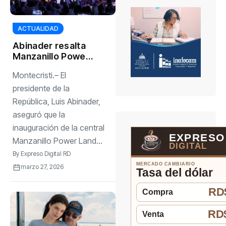
ACTUALIDAD
Abinader resalta
Manzanillo Power
Land como clave
Montecristi.– El
para seguridad
energética y
presidente de la
desarrollo del
República, Luis Abinader,
norte del país
aseguró que la
inauguración de la central
EXPRESO
Manzanillo Power Land...
DIGITAL
By
Expreso Digital RD
MERCADO CAMBIARIO
marzo 27, 2026
Tasa del dólar
RD$
Compra
RD$
Venta