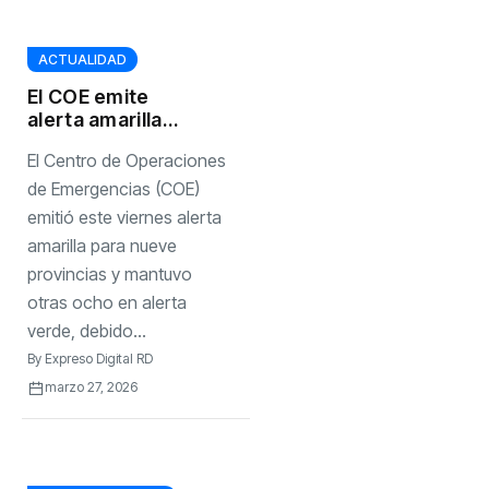
ACTUALIDAD
El COE emite
alerta amarilla
para nueve
El Centro de Operaciones
provincias y
mantiene ocho en
de Emergencias (COE)
verde por
emitió este viernes alerta
vaguada
amarilla para nueve
provincias y mantuvo
otras ocho en alerta
verde, debido...
By
Expreso Digital RD
marzo 27, 2026