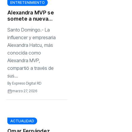
ENTRETENIMIENTO
Alexandra MVP se
somete a nueva
cirugía en la nariz
Santo Domingo.- La
y pide a sus fans
le deseen pronta
influencer y empresaria
recuperación
Alexandra Hatcu, más
conocida como
Alexandra MVP,
compartió a través de
sus...
By
Expreso Digital RD
marzo 27, 2026
ACTUALIDAD
Omar Fernández