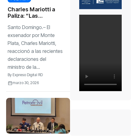
Charles Mariotti a
Paliza: “Las
juramentaciones
Santo Domingo.– El
de peledeístas en
el PRM no afectan
exsenador por Monte
al crecimiento del
Plata, Charles Mariotti,
PLD”
reaccionó a las recientes
declaraciones del
ministro de la...
By
Expreso Digital RD
marzo 30, 2026