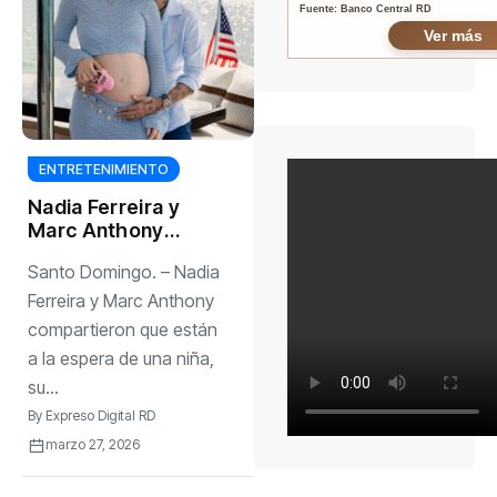
Fuente: Banco Central RD
Ver más
ENTRETENIMIENTO
Nadia Ferreira y
Marc Anthony
revelan que
Santo Domingo. – Nadia
esperan una niña
Ferreira y Marc Anthony
compartieron que están
a la espera de una niña,
su...
By
Expreso Digital RD
marzo 27, 2026