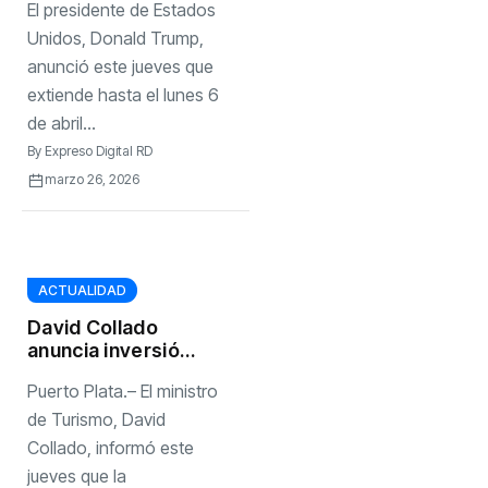
El presidente de Estados
destruir la
infraestructura
Unidos, Donald Trump,
eléctrica de Irán
anunció este jueves que
extiende hasta el lunes 6
de abril...
By
Expreso Digital RD
marzo 26, 2026
ACTUALIDAD
David Collado
anuncia inversión
de RD$10.8
Puerto Plata.– El ministro
millones para
parador
de Turismo, David
fotográfico y
Collado, informó este
otras obras en
jueves que la
Punta Rucia