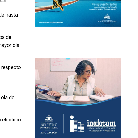
eal.
de hasta
os de
mayor ola
% respecto
 ola de
 eléctrico,