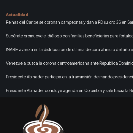
Actualidad
Reinas del Caribe se coronan campeonas y dan a RD su oro 36 en Sa
Domingo 2026
Supérate promueve el diálogo con familias beneficiarias para fortalec
protección social en Hato Mayor
INABIE avanza en la distribución de utilería de cara al inicio del año 
2026-2027
Venezuela busca la corona centroamericana ante República Domini
Santo Domingo 2026
Presidente Abinader participa en la transmisión de mando presidenci
Abelardo de la Espriella, en Colombia
Presidente Abinader concluye agenda en Colombia y sale hacia la R
Dominicana tras toma de posesión de Abelardo de la Espriella