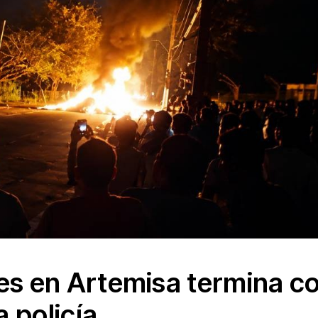
es en Artemisa termina c
a policía