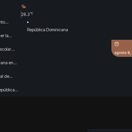
°C
28.3
nto
República Dominicana
er la
escolar
agosto 8,
cana en
al de
epública