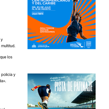
 y
multitud.
 que los
policía y
da».