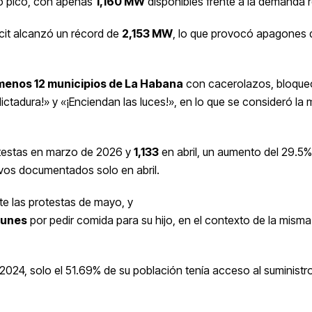
o pico, con apenas
1,160 MW
disponibles frente a la demanda r
icit alcanzó un récord de
2,153 MW
, lo que provocó apagones 
 menos 12 municipios de La Habana
con cacerolazos, bloque
ictadura!» y «¡Enciendan las luces!», en lo que se consideró la 
estas en marzo de 2026 y
1,133
en abril, un aumento del 29.5
ivos documentados solo en abril.
e las protestas de mayo, y
lunes
por pedir comida para su hijo, en el contexto de la misma
2024, solo el 51.69% de su población tenía acceso al suministro