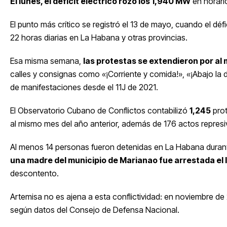
El lunes, el déficit eléctrico rozó los 1,940 MW
en horari
El punto más crítico se registró el 13 de mayo, cuando el déf
22 horas diarias en La Habana y otras provincias.
Esa misma semana,
las protestas se extendieron por al
calles y consignas como «¡Corriente y comida!», «¡Abajo la d
de manifestaciones desde el 11J de 2021.
El Observatorio Cubano de Conflictos contabilizó
1,245
prot
al mismo mes del año anterior, además de 176 actos repres
Al menos 14 personas fueron detenidas en La Habana durant
una madre del municipio de Marianao fue arrestada el 
descontento.
Artemisa no es ajena a esta conflictividad: en noviembre de 
según datos del Consejo de Defensa Nacional.