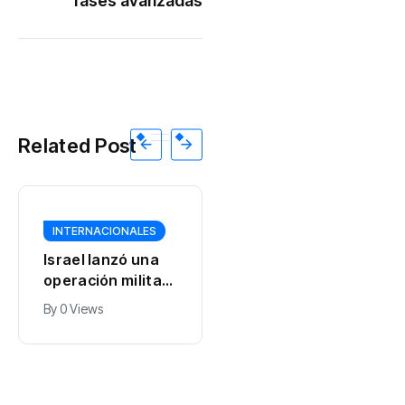
fases avanzadas
Related Post
INTERNACIONALES
INTERNACIONALES
Israel lanzó una
Un dron con
operación militar
explosivos obligó
en el sur de
a cerrar el
By
0 Views
By
0 Views
Líbano en
aeropuerto de
respuesta a un
Leipzig: Alemania
ataque del grupo
denunció un
terrorista
“ataque híbrido”
Hezbollah