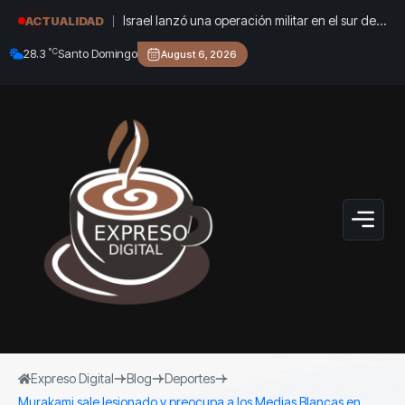
Israel lanzó una operación militar en el sur de
ACTUALIDAD
Líbano en respuesta a un ataque del grupo
°C
28.3
Santo Domingo
August 6, 2026
terrorista Hezbollah
Expreso Digital
Blog
Deportes
Murakami sale lesionado y preocupa a los Medias Blancas en