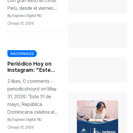
con gran éxito en Lima,
Perú, desde el viernes...
By
Expreso Digital RD
mayo 31, 2026
NACIONALES
Periódico Hoy on
Instagram: "Este
31 de mayo,
2 likes, 0 comments -
República
Dominicana
periodicohoyrd on May
celebra el Día de
31, 2026: "Este 31 de
las Madres, una
mayo, República
fecha dedicada a
Dominicana celebra el...
honrar el amor, la
entrega y el
By
Expreso Digital RD
sacrificio de
mayo 31, 2026
millones de