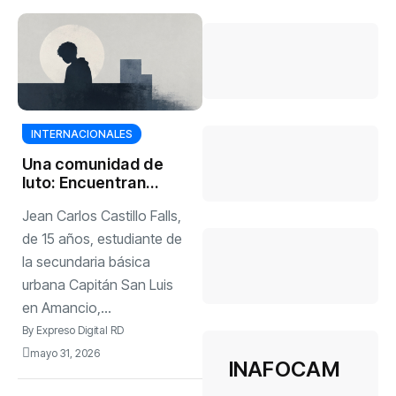
emocional y
mental que
acompaña la
maternidad.⁣ ⁣
Mientras la
sociedad continúa
exaltando la
INTERNACIONALES
imagen de la
madre incansable,
Una comunidad de
capaz de
luto: Encuentran
resolverlo todo
sin vida a niño de
sin detenerse,
Jean Carlos Castillo Falls,
15 años reportado
especialistas en la
como
de 15 años, estudiante de
conducta
desaparecido en
la secundaria básica
consultada
Amancio, Las…
urbana Capitán San Luis
en Amancio,...
By
Expreso Digital RD
mayo 31, 2026
INAFOCAM