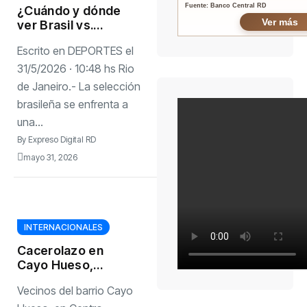
Fuente: Banco Central RD
¿Cuándo y dónde
Ver más
ver Brasil vs.
Panamá, partido
Escrito en DEPORTES el
amistoso rumbo al
Mundial 2026?
31/5/2026 · 10:48 hs Rio
de Janeiro.- La selección
brasileña se enfrenta a
una...
By
Expreso Digital RD
mayo 31, 2026
INTERNACIONALES
Cacerolazo en
Cayo Hueso,
Centro Habana:
Vecinos del barrio Cayo
«Desde ayer