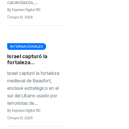
cacerolazos,...
By
Expreso Digital RD
mayo 31, 2026
INTERNACIONALES
Israel capturó la
fortaleza
medieval de
Israel capturó la fortaleza
Beaufort, enclave
estratégico en el
medieval de Beaufort,
sur del Líbano
enclave estratégico en el
usado por
sur del Líbano usado por
terroristas de
terroristas de...
Hezbollah
By
Expreso Digital RD
mayo 31, 2026