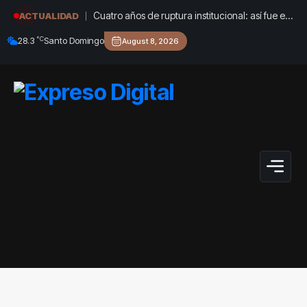
Cuatro años de ruptura institucional: así fue el
ACTUALIDAD
gobierno de Gustavo Petro en sus choques
°C
28.3
Santo Domingo
August 8, 2026
con las Cortes, el Congreso y el Banco de la
República