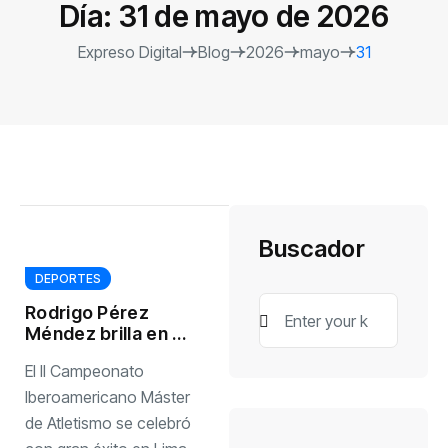
Día:
31 de mayo de 2026
Expreso Digital
Blog
2026
mayo
31
Buscador
DEPORTES
Rodrigo Pérez
Méndez brilla en el
II Campeonato
El II Campeonato
Iberoamericano
Máster
Iberoamericano Máster
de Atletismo se celebró