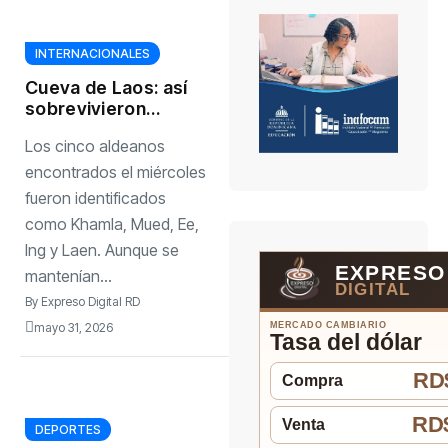
INTERNACIONALES
Cueva de Laos: así
sobrevivieron
durante 10 días los
Los cinco aldeanos
aldeanos
atrapados por una
encontrados el miércoles
inundación
fueron identificados
como Khamla, Mued, Ee,
Ing y Laen. Aunque se
EXPRESO
mantenían...
DIGITAL
By
Expreso Digital RD
mayo 31, 2026
MERCADO CAMBIARIO
Tasa del dólar
RD$
Compra
RD$
Venta
DEPORTES