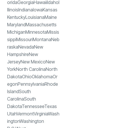
oridaGeorgiaHawaiiIdahoI
llinoisIndianaIowaKansas
KentuckyLouisianaMaine
MarylandMassachusetts
MichiganMinnesotaMissis
sippiMissouriMontanaNeb
raskaNevadaNew
HampshireNew
JerseyNew MexicoNew
YorkNorth CarolinaNorth
DakotaOhioOklahomaOr
egonPennsylvaniaRhode
IslandSouth
CarolinaSouth
DakotaTennesseeTexas
UtahVermontVirginiaWash
ingtonWashington