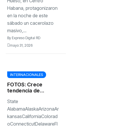
hasta hoy una
Hueso, en Centro
hora y media de
Habana, protagonizaron
electricidad»
en la noche de este
sábado un cacerolazo
masivo,...
By
Expreso Digital RD
mayo 31, 2026
INTERNACIONALES
FOTOS: Crece
tendencia de
vestir como una
State
emperatriz de la
antigua China
AlabamaAlaskaArizonaAr
kansasCaliforniaColorad
oConnecticutDelawareFl