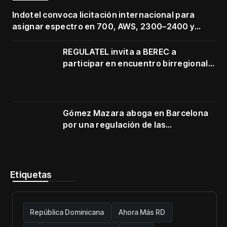
Indotel convoca licitación internacional para
asignar espectro en 700, AWS, 2300–2400 y
3500–3700 MHz
REGULATEL invita a BEREC a
participar en encuentro birregional
en Cartagena
Gómez Mazara aboga en Barcelona
por una regulación de las
telecomunicaciones firme y centrada
en protección de usuarios
Etiquetas
República Dominicana
Ahora Más RD