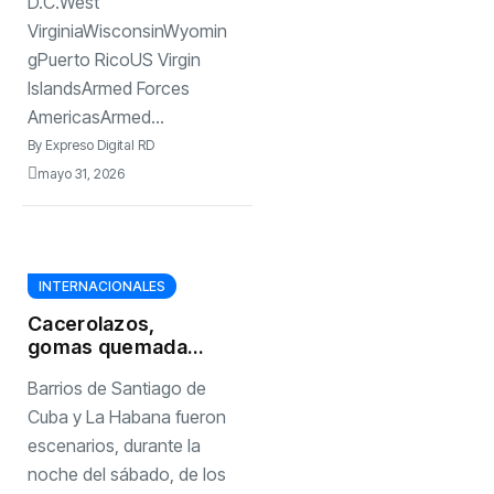
D.C.West
VirginiaWisconsinWyomin
gPuerto RicoUS Virgin
IslandsArmed Forces
AmericasArmed...
By
Expreso Digital RD
mayo 31, 2026
INTERNACIONALES
Cacerolazos,
gomas quemadas:
barrios
Barrios de Santiago de
santiagueros y
habaneros se
Cuba y La Habana fueron
lanzan a la calle
escenarios, durante la
contra los
noche del sábado, de los
apagones