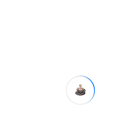
combinación de
prevención, diagnóstico
temprano y acceso a
tratamientos efectivos
constituye la única vía
para revertir las cifras
actuales y reducir el
impacto de esta
enfermedad en la
población femenina
dominicana
.
source
Tags:
Shar
e: