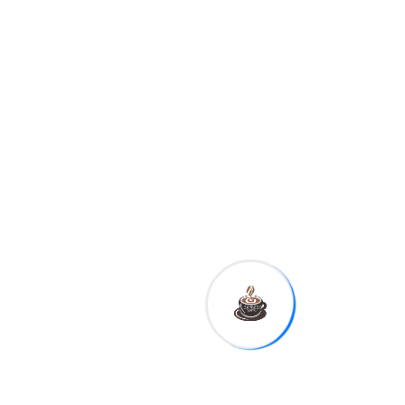
búsqueda activa de trabajo,
ya que estos documentos
podrían ser necesarios para
mantener la elegibilidad
dentro del programa.
Mientras continúan los
debates políticos y legales
sobre la medida, miles de
familias dominicanas en
Nueva York permanecen
atentas a la implementación
de una regla que podría
modificar significativamente
su acceso a la asistencia
alimentaria.