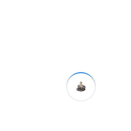
afecta a los
dominicanos
la nueva regla
laboral para
cupones de
alimentos
Related Post