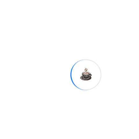
Pacífico
, un arco de fallas
sísmicas que rodea el
océano. El archipiélago
también es azotado por
unos 20 tifones y tormentas
tropicales cada año.
Tags:
Shar
e: