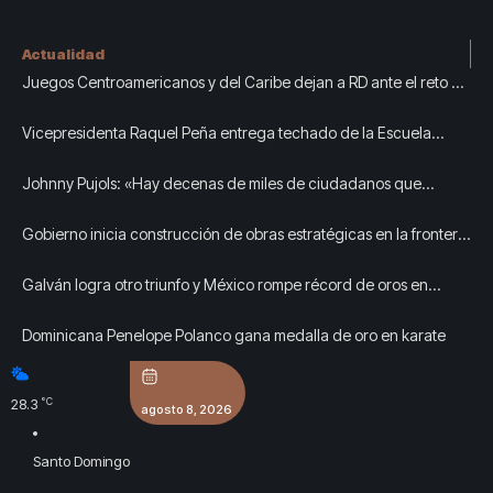
Actualidad
Juegos Centroamericanos y del Caribe dejan a RD ante el reto de
preservar su nueva infraestructura deportiva
Vicepresidenta Raquel Peña entrega techado de la Escuela
Javier Antonio Castillo Pérez, en Azua
Johnny Pujols: «Hay decenas de miles de ciudadanos que
quieren inscribirse en el partido»
Gobierno inicia construcción de obras estratégicas en la frontera
norte para fortalecer la seguridad y el desarrollo
Galván logra otro triunfo y México rompe récord de oros en
Centroamericanos
Dominicana Penelope Polanco gana medalla de oro en karate
°C
28.3
agosto 8, 2026
Santo Domingo