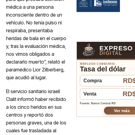
médica a una persona
inconsciente dentro de un
vehículo. No tenía pulso ni
respiraba, presentaba
heridas de bala en el cuerpo
y, tras la evaluación médica,
EXPRESO
DIGITAL
nos vimos obligados a
declararlo muerto”, relató el
MERCADO CAMBIARIO
Tasa del dólar
paramédico Lior Zilberberg,
que acudió al lugar.
RD$
Compra
El servicio sanitario israelí
RD$
Venta
Clalit informó haber recibido
Fuente: Banco Central RD
a los cinco heridos en sus
Ver más
centros y reportó dos
personas graves, una de los
cuales fue trasladada al