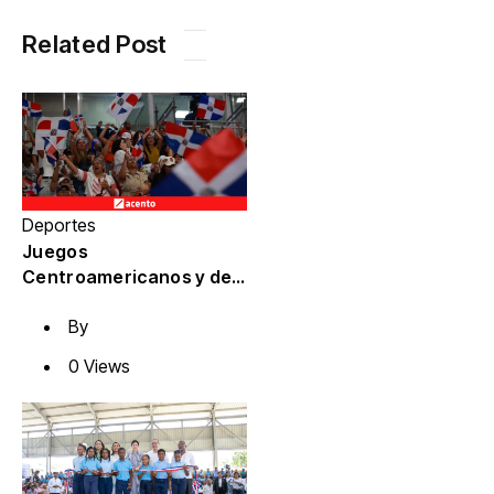
Related Post
Deportes
Juegos
Centroamericanos y del
Caribe dejan a RD ante el
By
reto de preservar su
nueva infraestructura
0 Views
deportiva