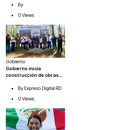
By
inscribirse en el partido»
0 Views
Gobierno
Gobierno inicia
construcción de obras
estratégicas en la
By
Expreso Digital RD
frontera norte para
fortalecer la seguridad y
0 Views
el desarrollo