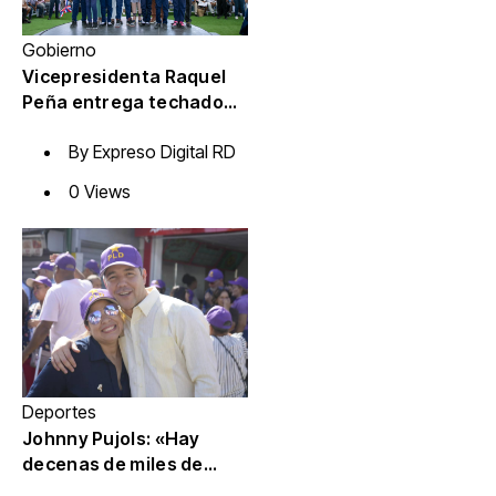
Gobierno
Vicepresidenta Raquel
Peña entrega techado
de la Escuela Javier
By
Expreso Digital RD
Antonio Castillo Pérez,
en Azua
0 Views
Deportes
Johnny Pujols: «Hay
decenas de miles de
ciudadanos que quieren