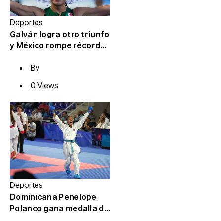
Deportes
Galván logra otro triunfo
y México rompe récord
de oros en
By
Centroamericanos
0 Views
Deportes
Dominicana Penelope
Polanco gana medalla de
oro en karate