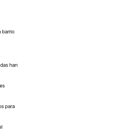
 barrio
ridas han
les
os para
el