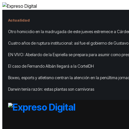
Actualidad
Otro homicidio en la madrugada de este jueves estremece a Cárde
Matanzas
Cuatro años de ruptura institucional: así fue el gobierno de Gustavo
choques con las Cortes, el Congreso y el Banco de la República
EN VIVO: Abelardo de la Espriella se prepara para asumir como pre
Colombia, marcando el regreso de la derecha al país
El caso de Fernando Albán llegará a la CorteIDH
Boxeo, esports y atletismo centran la atención en la penúltima jorn
Domingo 2026
Darwin tenía razón: estas plantas son carnívoras