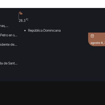
°C
28.3
nas,
República Dominicana
 Petro en sus
agosto 8,
sidente de
ada de Santo