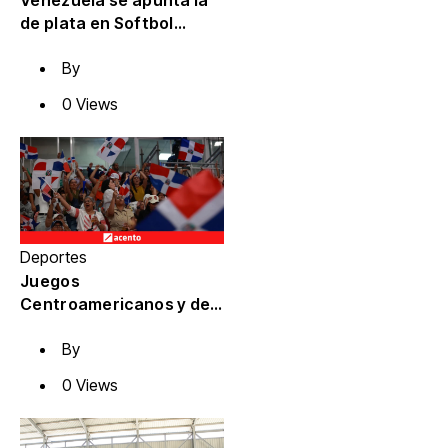
de plata en Softbol
masculino
By
0 Views
Deportes
Juegos
Centroamericanos y del
Caribe dejan a RD ante el
By
reto de preservar su
nueva infraestructura
0 Views
deportiva