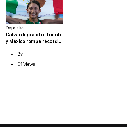
Deportes
Galván logra otro triunfo
y México rompe récord
de oros en
By
Centroamericanos
01 Views