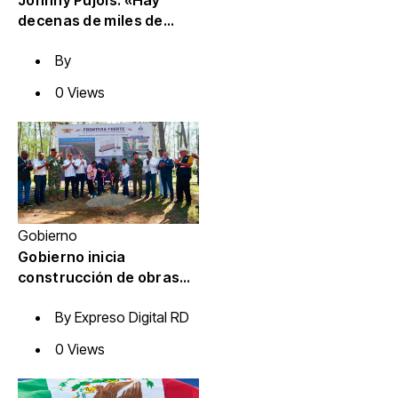
Johnny Pujols: «Hay
decenas de miles de
ciudadanos que quieren
By
inscribirse en el partido»
0 Views
Gobierno
Gobierno inicia
construcción de obras
estratégicas en la
By
Expreso Digital RD
frontera norte para
fortalecer la seguridad y
0 Views
el desarrollo