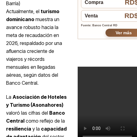
RD$
Compra
Barría)
Actualmente, el
turismo
RD$
Venta
dominicano
muestra un
Fuente: Banco Central RD
avance robusto hacia la
Ver más
meta de recaudación en
2026, respaldado por una
afluencia creciente de
viajeros y récords
mensuales en llegadas
aéreas, según datos del
Banco Central.
La
Asociación de Hoteles
y Turismo (Asonahores)
valoró las cifras del
Banco
Central
como reflejo de la
resiliencia
y la
capacidad
de adaptación
del sector.