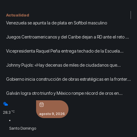
Actualidad
Venezuela se apunta la de plata en Softbol masculino
Juegos Centroamericanos y del Caribe dejan a RD ante el reto de
preservar su nueva infraestructura deportiva
Vicepresidenta Raquel Peña entrega techado de la Escuela
Javier Antonio Castillo Pérez, en Azua
Johnny Pujols: «Hay decenas de miles de ciudadanos que
quieren inscribirse en el partido»
Gobierno inicia construcción de obras estratégicas en la frontera
norte para fortalecer la seguridad y el desarrollo
Galván logra otro triunfo y México rompe récord de oros en
Centroamericanos
°C
28.3
agosto 9, 2026
Santo Domingo