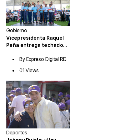
Gobierno
Vicepresidenta Raquel
Peña entrega techado
de la Escuela Javier
By
Expreso Digital RD
Antonio Castillo Pérez,
en Azua
01 Views
Deportes