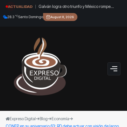
Galván logra otro triunfo y México rompe
ACTUALIDAD
récord de oros en Centroamericanos
°C
28.3
Santo Domingo
August 8, 2026
Expreso Digital
Blog
Economía
CONEP en su aniversario 63: RD debe actuar con visión de largo