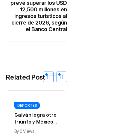
prevé superar los USD
12,500 millones en
ingresos turísticos al
cierre de 2026, según
el Banco Central
Related Post
DEPORTES
DEPORTES
Galván logra otro
Dominicana
triunfo y México
Penelope Polanco
rompe récord de
gana medalla de
By
0 Views
By
0 Views