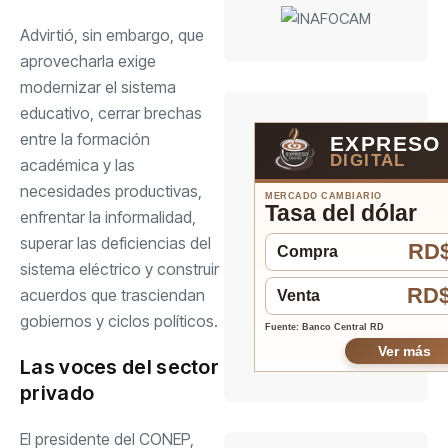
Advirtió, sin embargo, que
aprovecharla exige
modernizar el sistema
educativo, cerrar brechas
entre la formación
EXPRESO
DIGITAL
académica y las
necesidades productivas,
MERCADO CAMBIARIO
Tasa del dólar
enfrentar la informalidad,
superar las deficiencias del
RD$
Compra
sistema eléctrico y construir
RD$
acuerdos que trasciendan
Venta
gobiernos y ciclos políticos.
Fuente: Banco Central RD
Ver más
Las voces del sector
privado
El presidente del CONEP,