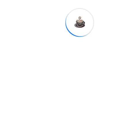
Expreso
Digital RD
Previous
Ministerio de
la Mujer y
Alcaldía de