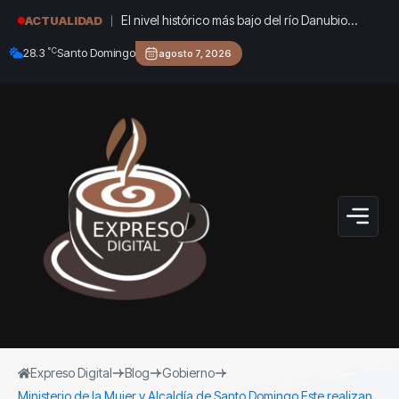
El nivel histórico más bajo del río Danubio
ACTUALIDAD
reveló naufragios de la Segunda Guerra
°C
28.3
Santo Domingo
agosto 7, 2026
Mundial y fósiles de mamut
Expreso Digital
Blog
Gobierno
Ministerio de la Mujer y Alcaldía de Santo Domingo Este realizan