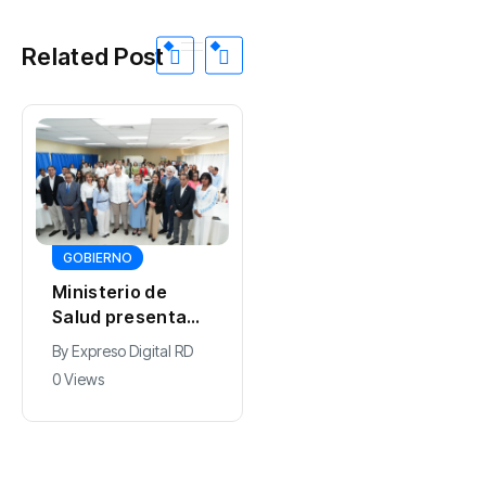
Related Post
DEPORTES
GOBIERNO
Don Gregorio
Ministerio de
celebra el triunfo
Salud presenta
de Marileidy
By
0 Views
resultados de
Paulino
By
Expreso Digital RD
evaluación para
0 Views
fortalecer las
Redes Integradas
de Servicios de
Salud en Cibao