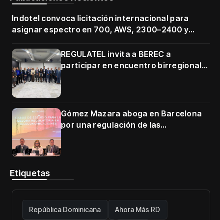
Indotel convoca licitación internacional para
asignar espectro en 700, AWS, 2300–2400 y
3500–3700 MHz
REGULATEL invita a BEREC a
participar en encuentro birregional
en Cartagena
Gómez Mazara aboga en Barcelona
por una regulación de las
telecomunicaciones firme y centrada
en protección de usuarios
Etiquetas
República Dominicana
Ahora Más RD