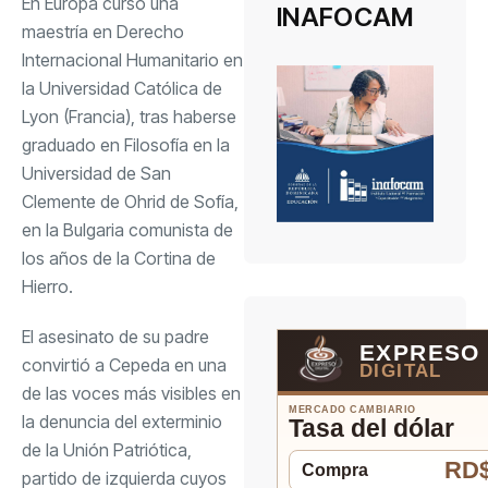
En Europa cursó una
INAFOCAM
maestría en Derecho
Internacional Humanitario en
la Universidad Católica de
Lyon (Francia), tras haberse
graduado en Filosofía en la
Universidad de San
Clemente de Ohrid de Sofía,
en la Bulgaria comunista de
los años de la Cortina de
Hierro.
El asesinato de su padre
EXPRESO
convirtió a Cepeda en una
DIGITAL
de las voces más visibles en
MERCADO CAMBIARIO
la denuncia del exterminio
Tasa del dólar
de la Unión Patriótica,
RD$
Compra
partido de izquierda cuyos