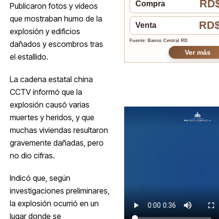
RD$
Compra
Publicaron fotos y videos
que mostraban humo de la
RD$
Venta
explosión y edificios
Fuente: Banco Central RD
dañados y escombros tras
Ver más
el estallido.
La cadena estatal china
CCTV informó que la
explosión causó varias
muertes y heridos, y que
muchas viviendas resultaron
gravemente dañadas, pero
no dio cifras.
Indicó que, según
investigaciones preliminares,
la explosión ocurrió en un
lugar donde se