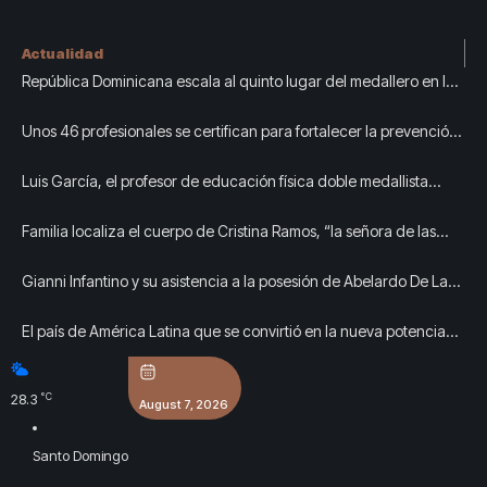
Actualidad
República Dominicana escala al quinto lugar del medallero en los
Juegos Centroamericanos y del Caribe
Unos 46 profesionales se certifican para fortalecer la prevención
y la erradicación del trabajo infantil
Luis García, el profesor de educación física doble medallista
centroamericano y del Caribe
Familia localiza el cuerpo de Cristina Ramos, “la señora de las
uñas bonitas”
Gianni Infantino y su asistencia a la posesión de Abelardo De La
Espriella: Cancillería dio veredicto oficial
El país de América Latina que se convirtió en la nueva potencia
petrolera y hoy sella un acuerdo histórico con Emiratos Árabes
°C
28.3
August 7, 2026
Santo Domingo