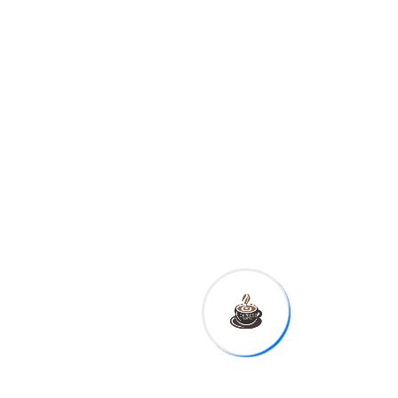
dominicano
requiere una mayor
orientación hacia las
carreras vinculadas a la
innovación, la ciencia y la
tecnología.
Durante su intervención,
Gómez Mazara anunció que
el Indotel pondrá a
disposición
RD 56 millones
para habilitar los centros del
ITLA en
Puerto Plata y Hato
Mayor
, por lo que instruyó a las
autoridades de ambas