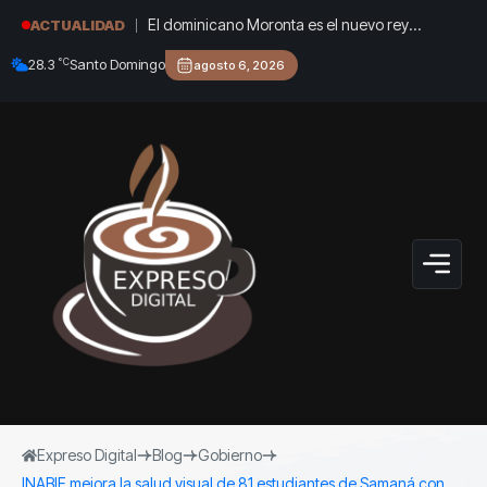
El dominicano Moronta es el nuevo rey
ACTUALIDAD
regional en los 400 metros
°C
28.3
Santo Domingo
agosto 6, 2026
Expreso Digital
Blog
Gobierno
INABIE mejora la salud visual de 81 estudiantes de Samaná con