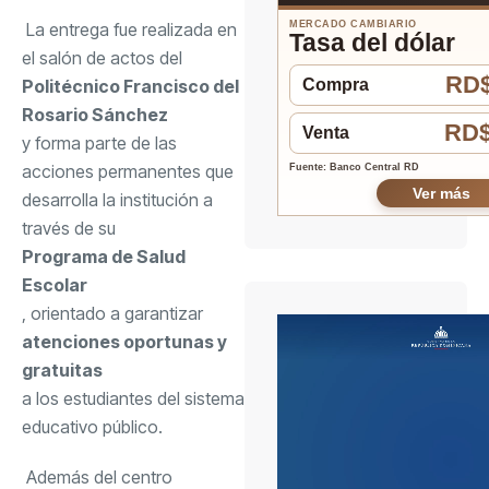
La entrega fue realizada en
MERCADO CAMBIARIO
Tasa del dólar
el salón de actos del
RD$
Politécnico Francisco del
Compra
Rosario Sánchez
RD$
Venta
y forma parte de las
acciones permanentes que
Fuente: Banco Central RD
Ver más
desarrolla la institución a
través de su
Programa de Salud
Escolar
, orientado a garantizar
atenciones oportunas y
gratuitas
a los estudiantes del sistema
educativo público.
Además del centro