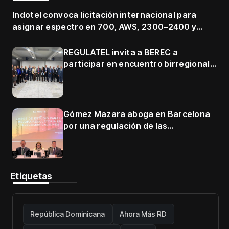
Indotel convoca licitación internacional para
asignar espectro en 700, AWS, 2300–2400 y
3500–3700 MHz
REGULATEL invita a BEREC a
participar en encuentro birregional
en Cartagena
Gómez Mazara aboga en Barcelona
por una regulación de las
telecomunicaciones firme y centrada
en protección de usuarios
Etiquetas
República Dominicana
Ahora Más RD