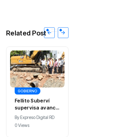
Related Post
DEPORTES
GOBIERNO
El dominicano
Fellito Suberví
Moronta es el
supervisa avance
nuevo rey
By
0 Views
de trabajos en
regional en los
By
Expreso Digital RD
cañada Juan
400 metros
0 Views
Valdez y Los
Girasoles en el