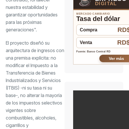
DIGITAL
nuestra estabilidad y
garantizar oportunidades
MERCADO CAMBIARIO
Tasa del dólar
para las próximas
RD$
generaciones".
Compra
RD$
El proyecto diseñó su
Venta
arquitectura de ingresos con
Fuente: Banco Central RD
una premisa explícita: no
Ver más
modificar el Impuesto a la
Transferencia de Bienes
Industrializados y Servicios
(ITBIS) -ni su tasa ni su
base-, no alterar la mayoría
de los impuestos selectivos
vigentes sobre
combustibles, alcoholes,
cigarrillos y