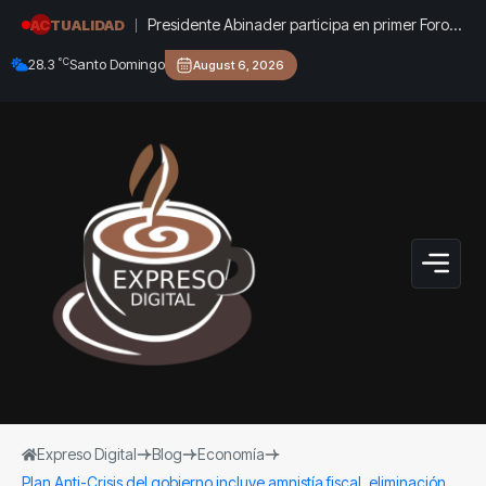
Presidente Abinader participa en primer Foro
ACTUALIDAD
Meta RD 2036 con miras a impulsar el
°C
28.3
Santo Domingo
August 6, 2026
crecimiento económico
Expreso Digital
Blog
Economía
Plan Anti-Crisis del gobierno incluye amnistía fiscal, eliminación