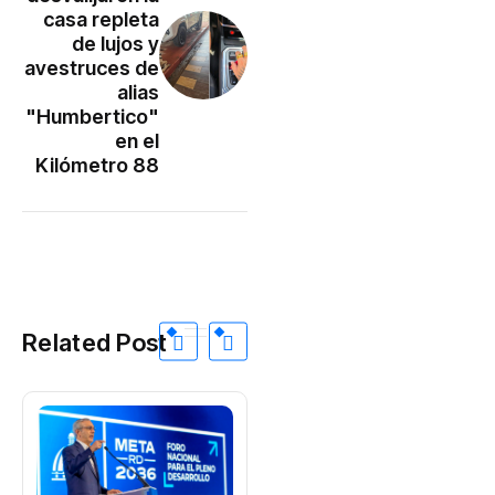
casa repleta
de lujos y
avestruces de
alias
"Humbertico"
en el
Kilómetro 88
Related Post
INTERNACIONAL
Ric Prado,