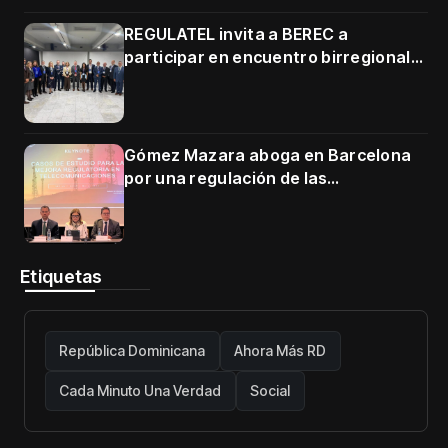
3500–3700 MHz
REGULATEL invita a BEREC a
participar en encuentro birregional
en Cartagena
Gómez Mazara aboga en Barcelona
por una regulación de las
telecomunicaciones firme y centrada
en protección de usuarios
Etiquetas
República Dominicana
Ahora Más RD
Cada Minuto Una Verdad
Social