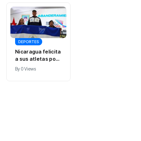
DEPORTES
Nicaragua felicita
GOBIERNO
a sus atletas por
ProCompetencia
las cinco medallas
By
0 Views
firma carta
que han logrado
compromiso para
en los Juegos
By
Expreso Digital RD
obtener el Sello
0 Views
Igualando RD
para el Sector
Público