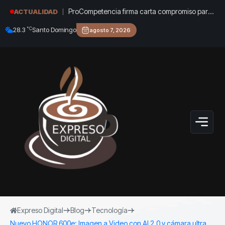
ProCompetencia firma carta compromiso para
ACTUALIDAD
obtener el Sello Igualando RD para el Sector
°C
28.3
Santo Domingo
agosto 7, 2026
Público
Expreso Digital
Blog
Tecnología
Nuevo HONOR 600e: Imagen a Video con AI 2.0 y cámara ultra