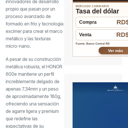
innovadores de desarrollo
MERCADO CAMBIARIO
propio que pasan por un
Tasa del dólar
proceso avanzado de
RD$
Compra
formado en frío y tecnología
excimer para crear el marco
RD$
Venta
metálico y las texturas
Fuente: Banco Central RD
micro-nano.
Ver más
A pesar de su construcción
metálica robusta, el HONOR
600e mantiene un perfil
increíblemente delgado de
apenas 7.34mm y un peso
de aproximadamente 180g,
ofreciendo una sensación
de agarre ligera y premium
que redefine las
expectativas de su