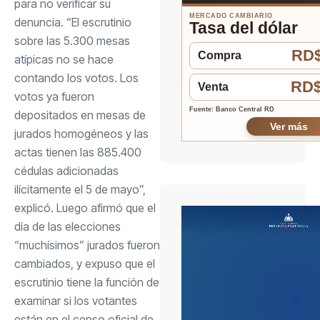
para no verificar su
MERCADO CAMBIARIO
denuncia. “El escrutinio
Tasa del dólar
sobre las 5.300 mesas
RD$
Compra
atípicas no se hace
contando los votos. Los
RD$
Venta
votos ya fueron
Fuente: Banco Central RD
depositados en mesas de
Ver más
jurados homogéneos y las
actas tienen las 885.400
cédulas adicionadas
ilícitamente el 5 de mayo”,
explicó. Luego afirmó que el
día de las elecciones
“muchísimos” jurados fueron
cambiados, y expuso que el
escrutinio tiene la función de
examinar si los votantes
están en el censo oficial de