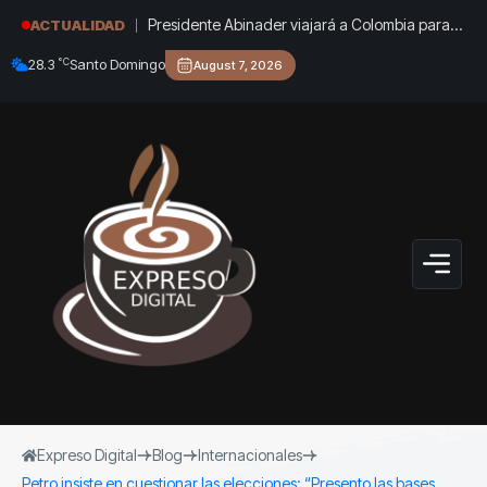
Presidente Abinader viajará a Colombia para
ACTUALIDAD
participar en la toma de posesión de Abelardo
°C
28.3
Santo Domingo
August 7, 2026
de la Espriella
Expreso Digital
Blog
Internacionales
Petro insiste en cuestionar las elecciones: “Presento las bases