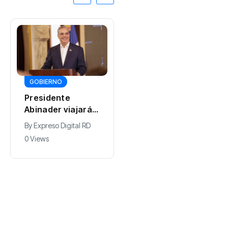
GOBIERNO
DEPORTES
Presidente
Juan Núñez
Abinader viajará a
resalta entrega
Colombia para
de la selección
By
Expreso Digital RD
By
0 Views
participar en la
dominicana de
0 Views
toma de posesión
béisbol pese a
de Abelardo de la
quedar sin
Espriella
medallas