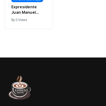
ucranianos
By
0 Views
llegaron a los
Expresidente
Urales para
Juan Manuel
bombardear otro
Santos se
By
0 Views
almacén de
pronuncia a
Wildberries en
pocas horas de la
Rusia
posesión
presidencial de
Abelardo De La
Espriella:
'Comienza una
nueva etapa'