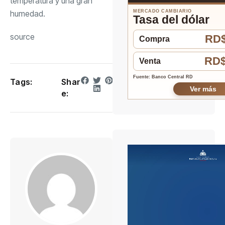
temperatura y una gran
MERCADO CAMBIARIO
humedad.
Tasa del dólar
source
RD$
Compra
RD$
Venta
Fuente: Banco Central RD
Tags:
Shar
Ver más
e: