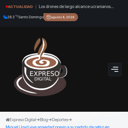
Los drones de largo alcance ucranianos
ACTUALIDAD
llegaron a los Urales para bombardear otro
°C
28.3
Santo Domingo
agosto 8, 2026
almacén de Wildberries en Rusia
Expreso Digital
Blog
Deportes
Miguel Lloyd vive ansiedad previo a su partido de retiro en