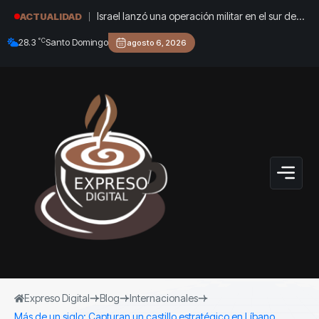
Israel lanzó una operación militar en el sur de
ACTUALIDAD
Líbano en respuesta a un ataque del grupo
°C
28.3
Santo Domingo
agosto 6, 2026
terrorista Hezbollah
Expreso Digital
Blog
Internacionales
Más de un siglo: Capturan un castillo estratégico en Líbano