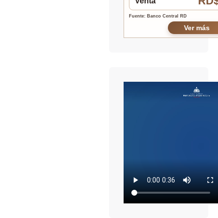
RD$
Venta
Fuente: Banco Central RD
Ver más