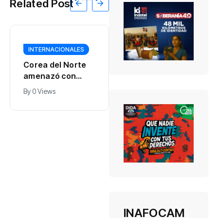
Related Post
INTERNACIONALES
INTERNACIONALES
Corea del Norte
Israel lanzó una
amenazó con
operación militar
responder por la
en el sur de
By
0 Views
By
0 Views
vía militar al
Líbano en
creciente rearme
respuesta a un
japonés
ataque del grupo
terrorista
Hezbollah
INAFOCAM