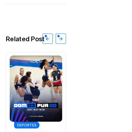
Related Post
ECONOMÍA
Quién fue Román
Ramos Uría y
cómo cambió la
By
01 Views
DEPORTES
forma de comprar