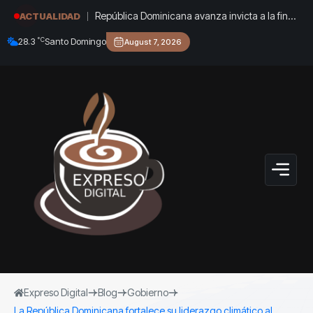
República Dominicana avanza invicta a la final
ACTUALIDAD
de los Juegos Centroamericanos y del Caribe
°C
28.3
Santo Domingo
August 7, 2026
2026
Expreso Digital
Blog
Gobierno
La República Dominicana fortalece su liderazgo climático al