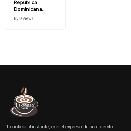
en el país
República
Dominicana
avanza invicta a
By
0 Views
la final de los
Juegos
Centroamericano
s y del Caribe
2026
Tu noticia al instante, con el expreso de un cafecito.