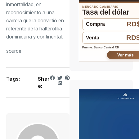
inmortalidad, en
MERCADO CAMBIARIO
Tasa del dólar
reconocimiento a una
carrera que la convirtió en
RD$
Compra
referente de la halterofilia
dominicana y continental.
RD$
Venta
Fuente: Banco Central RD
source
Ver más
Tags:
Shar
e: