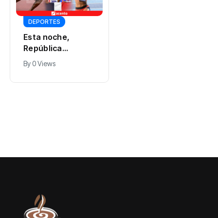
Ric Prado,
exsuperior de la
DEPORTES
CIA: “Cuba es la
By
0 Views
Esta noche,
próxima manzana
República
que va a caer del
Dominicana va
árbol”
By
0 Views
por el oro:
Marileidy y
Anabel, en vivo
por Acento