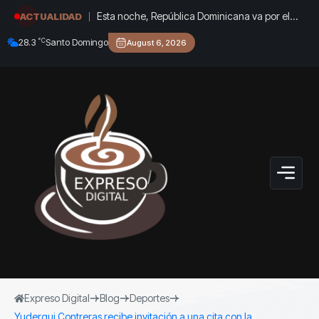
Esta noche, República Dominicana va por el
ACTUALIDAD
oro: Marileidy y Anabel, en vivo por Acento
°C
28.3
Santo Domingo
August 6, 2026
Expreso Digital
Blog
Deportes
Yuderqui Contreras recibe invitación a una cita con la