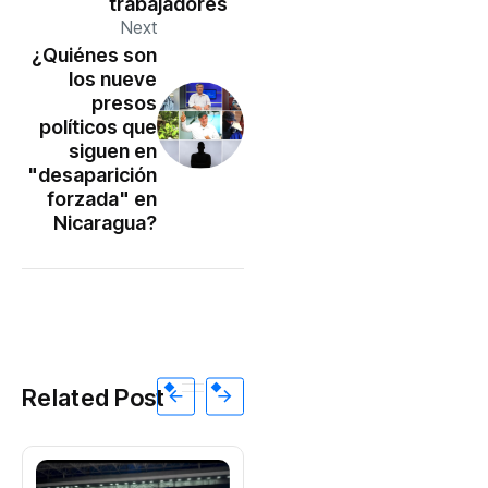
trabajadores
Next
¿Quiénes son
los nueve
presos
políticos que
siguen en
"desaparición
forzada" en
Nicaragua?
Related Post