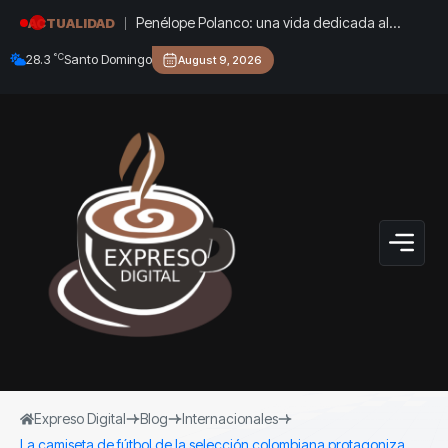
Penélope Polanco: una vida dedicada al
ACTUALIDAD
karate y al orgullo de representar a República
°C
28.3
Santo Domingo
August 9, 2026
Dominicana
Expreso Digital
Blog
Internacionales
La camiseta de fútbol de la selección colombiana protagoniza