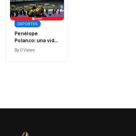
GOBIERNO
DEPORTES
Vicepresidenta
Los Juegos de
Raquel Peña
Santo Domingo
entrega 450
By
Expreso Digital RD
han sido un "éxito
títulos de
By
0 Views
0 Views
total", según sus
propiedad a igual
organizadores
número de
familias de
Guayacanal, en
Azua