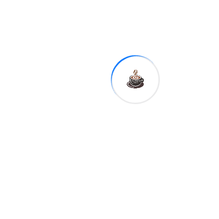
implica sanciones
inmediatas, sí coloca a
República Dominicana bajo
un mayor nivel de
observación dentro de la
política comercial
estadounidense.
La revisión forma parte de
una estrategia enfocada en
derechos laborales,
seguridad económica y
trazabilidad de productos.
Tags:
Sha