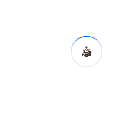
sector
Related Post
Deportes
Luis García, el profesor
de educación física
doble medallista
By
centroamericano y del