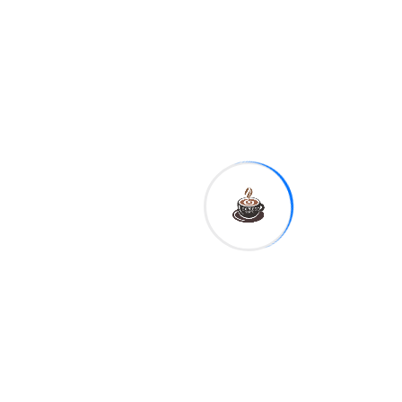
alertas por
lluvias y
advierte
sobre
posibles
inundaciones
en varias
provincias
Related Post