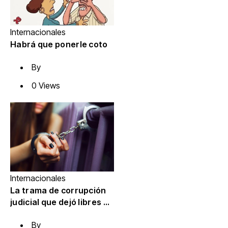
Internacionales
Habrá que ponerle coto
By
0 Views
Internacionales
La trama de corrupción
judicial que dejó libres a
líderes de una red de
By
trata de personas en