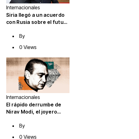
Internacionales
Siria llegó a un acuerdo
con Rusia sobre el futuro
de dos bases clave en el
By
Mediterráneo
0 Views
Internacionales
El rápido derrumbe de
Nirav Modi, el joyero
multimillonario de las
By
estrellas de Hollywood
0 Views