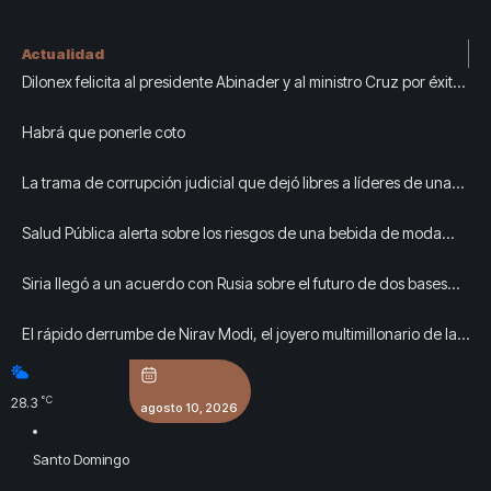
Actualidad
Dilonex felicita al presidente Abinader y al ministro Cruz por éxito
Juegos Centroamericanos y del Caribe
Habrá que ponerle coto
La trama de corrupción judicial que dejó libres a líderes de una
red de trata de personas en Valencia
Salud Pública alerta sobre los riesgos de una bebida de moda
entre los jóvenes cubanos
Siria llegó a un acuerdo con Rusia sobre el futuro de dos bases
clave en el Mediterráneo
El rápido derrumbe de Nirav Modi, el joyero multimillonario de las
estrellas de Hollywood
°C
28.3
agosto 10, 2026
Santo Domingo