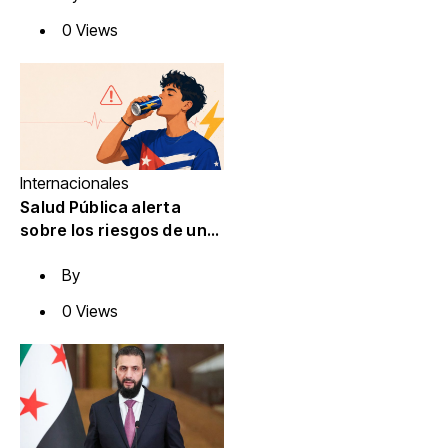
Valencia
0 Views
Internacionales
Salud Pública alerta
sobre los riesgos de una
bebida de moda entre
By
los jóvenes cubanos
0 Views