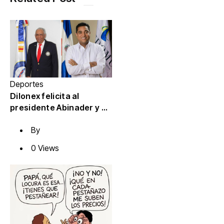
Deportes
Dilonex felicita al
presidente Abinader y al
ministro Cruz por éxito
By
Juegos
Centroamericanos y del
0 Views
Caribe