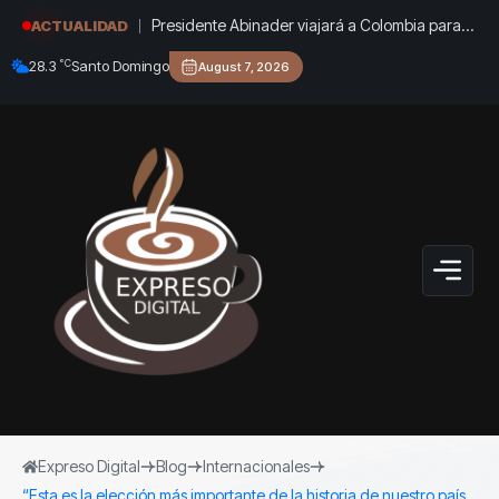
Presidente Abinader viajará a Colombia para
ACTUALIDAD
participar en la toma de posesión de Abelardo
°C
28.3
Santo Domingo
August 7, 2026
de la Espriella
Expreso Digital
Blog
Internacionales
“Esta es la elección más importante de la historia de nuestro país,