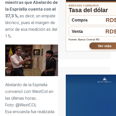
mientras que Abelardo de
MERCADO CAMBIARIO
la Espriella cuenta con el
Tasa del dólar
37,3 %,
es decir, un empate
RD$
Compra
técnico, pues el margen de
error de esa medición es del
RD$
Venta
1 %.
Fuente: Banco Central RD
Ver más
Abelardo de la Espriella
conversó con WestCol en
las últimas horas.
Foto:
@WestCOL
Esa encuesta fue realizada