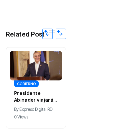
Related Post
GOBIERNO
DEPORTES
Presidente
Juan Núñez
Abinader viajará a
resalta entrega
Colombia para
de la selección
By
Expreso Digital RD
By
0 Views
participar en la
dominicana de
0 Views
toma de posesión
béisbol pese a
de Abelardo de la
quedar sin