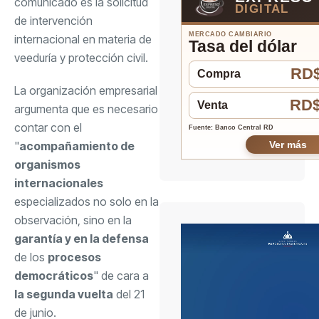
comunicado es la solicitud
DIGITAL
de intervención
MERCADO CAMBIARIO
internacional en materia de
Tasa del dólar
veeduría y protección civil.
RD$
Compra
La organización empresarial
RD$
Venta
argumenta que es necesario
contar con el
Fuente: Banco Central RD
"
acompañamiento de
Ver más
organismos
internacionales
especializados no solo en la
observación, sino en la
garantía y en la defensa
de los
procesos
democráticos
" de cara a
la segunda vuelta
del 21
de junio.