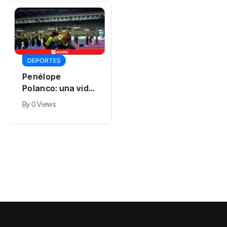
GOBIERNO
DEPORTES
Vicepresidenta
Los Juegos de
Raquel Peña
Santo Domingo
entrega 450
By
Expreso Digital RD
han sido un "éxito
títulos de
By
0 Views
0 Views
total", según sus
propiedad a igual
organizadores
número de
familias de
Guayacanal, en
Azua