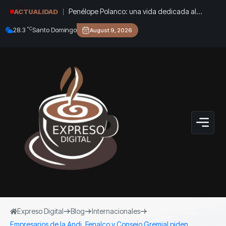
Penélope Polanco: una vida dedicada al
ACTUALIDAD
karate y al orgullo de representar a República
°C
28.3
Santo Domingo
August 9, 2026
Dominicana
Expreso Digital
Blog
Internacionales
Empresarios de la Andi, Fenalco y Consejo Gremial piden