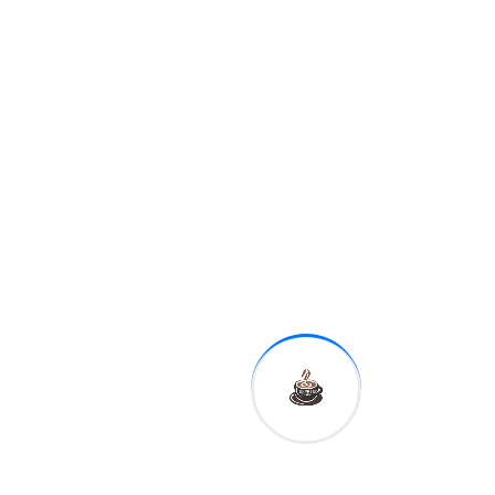
controversias que han
perseguido a De la Espriella
a lo largo de su carrera,
incluido el escrutinio sobre
su relación con clientes
colombianos de mala
reputación en la opinión
pública, como Alex Saab,
aliado cercano del
exdirigente venezolano,
quien
ha sido extraditado a
Estados Unidos
.
“Es como un doctor que va
a curar o sanar a un
delincuente, a un guerrillero,