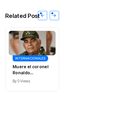
Related Post
INTERNACIONALES
INTERNACIONALES
Muere el coronel
Ronaldo
Los exiliados
Encarnación
guatemaltecos
By
0 Views
Santovenia, quien
llevan a la CIDH
By
0 Views
fuera jefe de la
una advertencia:
Contrainteligenci
las causas de su
a en Pinar del Río
destierro siguen
vigentes