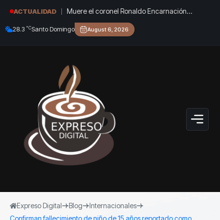
Muere el coronel Ronaldo Encarnación
ACTUALIDAD
Santovenia, quien fuera jefe de la
°C
28.3
Santo Domingo
August 6, 2026
Contrainteligencia en Pinar del Río
Expreso Digital
Blog
Internacionales
Confirman fallecimiento de niño de 15 años reportado como