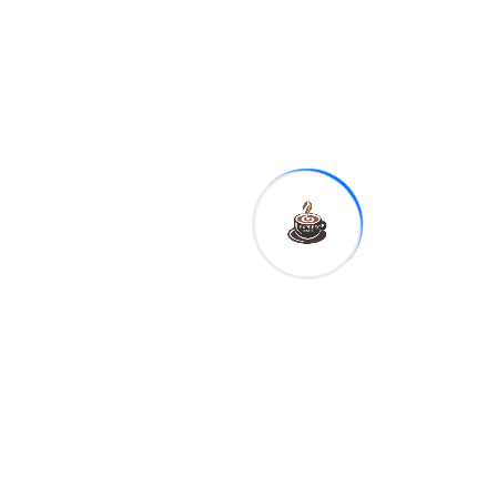
persona está en un proceso
en Puerto Rico y usualmente
se convalidan en otros
estados”, explicó el
funcionario.
Tags:
Shar
e: