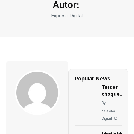
Autor:
Expreso Digital
Popular News
Tercer
choque
en
By
cuatro
Expreso
años:
Digital RD
Vaqueros
y