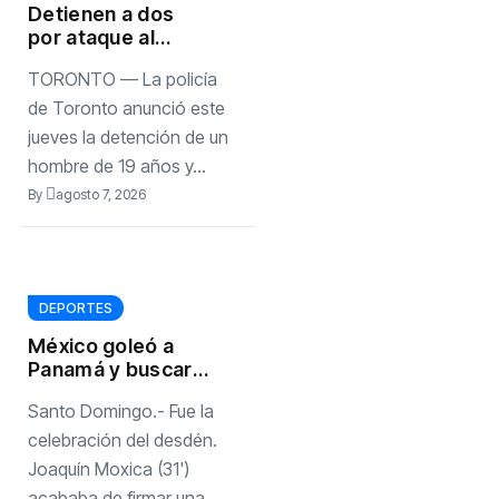
Detienen a dos
por ataque al
consulado de
TORONTO — La policía
Estados Unidos
de Toronto anunció este
jueves la detención de un
hombre de 19 años y...
By
agosto 7, 2026
DEPORTES
México goleó a
Panamá y buscará
el oro en los
Santo Domingo.- Fue la
Juegos
Centroamericanos
celebración del desdén.
y del Caribe
Joaquín Moxica (31')
acababa de firmar una