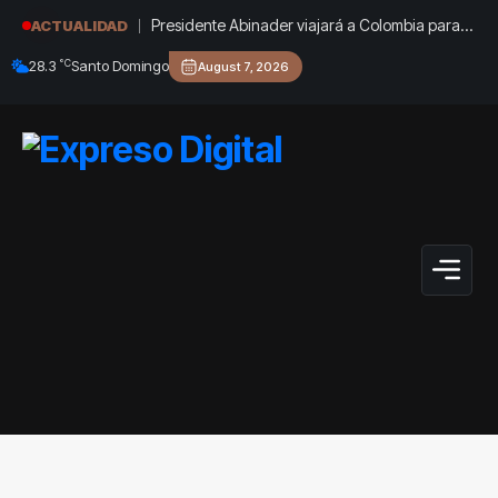
Presidente Abinader viajará a Colombia para
ACTUALIDAD
participar en la toma de posesión de Abelardo
°C
28.3
Santo Domingo
August 7, 2026
de la Espriella