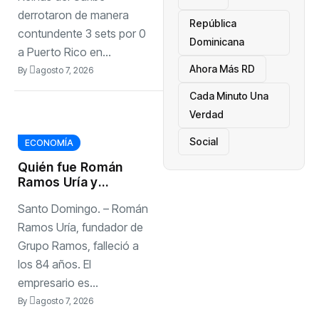
y del Caribe 2026
derrotaron de manera
República
contundente 3 sets por 0
Dominicana
a Puerto Rico en...
Ahora Más RD
By
agosto 7, 2026
Cada Minuto Una
Verdad
Social
ECONOMÍA
Quién fue Román
Ramos Uría y
cómo cambió la
Santo Domingo. – Román
forma de comprar
en el país
Ramos Uría, fundador de
Grupo Ramos, falleció a
los 84 años. El
empresario es...
By
agosto 7, 2026