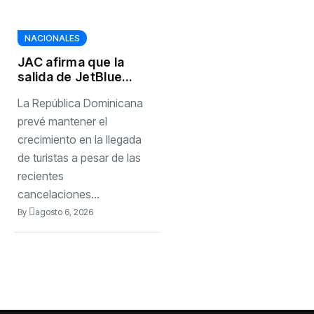
NACIONALES
JAC afirma que la
salida de JetBlue
podría aumentar
La República Dominicana
temporalmente
las tarifas de
prevé mantener el
Newark mientras
crecimiento en la llegada
las aerolíneas se
de turistas a pesar de las
adaptan.
recientes
cancelaciones...
By
agosto 6, 2026