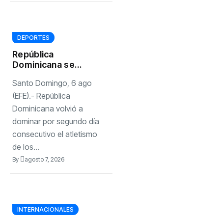
DEPORTES
República
Dominicana se
impone en las dos
Santo Domingo, 6 ago
ramas del 4×100
en los Juegos de
(EFE).- República
Santo Domingo
Dominicana volvió a
dominar por segundo día
consecutivo el atletismo
de los...
By
agosto 7, 2026
INTERNACIONALES