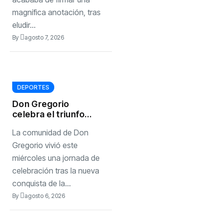
magnífica anotación, tras
eludir...
By
agosto 7, 2026
DEPORTES
Don Gregorio
celebra el triunfo
de Marileidy
La comunidad de Don
Paulino
Gregorio vivió este
miércoles una jornada de
celebración tras la nueva
conquista de la...
By
agosto 6, 2026