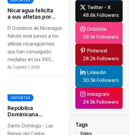
DEPORTES
Twitter - X
Nicaragua felicita
48.6k Followers
a sus atletas por
las cinco medallas
El Gobierno de Nicaragua
Dribbble
que han logrado
en los Juegos
felicitó este jueves a los
39.5k Followers
atletas nicaragüenses
Pinterest
que han conseguido
28.2k Followers
medallas en los XXV...
By
agosto 7, 2026
Linkedin
30.3k Followers
Instagram
DEPORTES
24.5k Followers
República
Dominicana
avanza invicta a la
Tags
Santo Domingo.- Las
final de los Juegos
Centroamericanos
Reinas del Caribe
Video