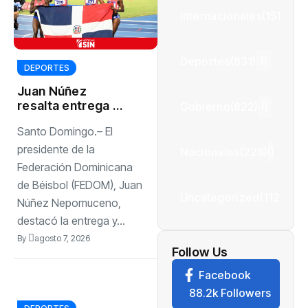
Internacionales
(1512)
Deportes
(831)
DEPORTES
Juan Núñez
resalta entrega de
Gobierno
(822)
la selección
Santo Domingo.– El
dominicana de
béisbol pese a
presidente de la
Nacionales
(228)
quedar sin
Federación Dominicana
medallas
de Béisbol (FEDOM), Juan
Uncategorized
(112)
Núñez Nepomuceno,
destacó la entrega y...
By
agosto 7, 2026
Follow Us
Facebook
88.2k Followers