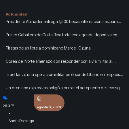
Actualidad
Presidente Abinader entrega 1,500 becas internacionales para
cursar programas de especialización, maestrías y doctorados en
Primer Caballero de Costa Rica fortalece agenda deportiva en
universidades del extranjero
República Dominicana durante los Juegos Centroamericanos y
Piratas dejan libre a dominicano Marcell Ozuna
del Caribe
Corea del Norte amenazó con responder por la vía militar al
creciente rearme japonés
Israel lanzó una operación militar en el sur de Líbano en respuesta
a un ataque del grupo terrorista Hezbollah
Un dron con explosivos obligó a cerrar el aeropuerto de Leipzig:
Alemania denunció un “ataque híbrido”
°C
28.3
agosto 6, 2026
Santo Domingo