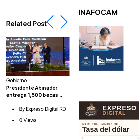
INAFOCAM
Related Post
Deportes
Primer Caballero de
Costa Rica fortalece
agenda deportiva en
By
República Dominicana
Gobierno
De
durante los Juegos
Presidente Abinader
0 Views
Pi
Centroamericanos y del
entrega 1,500 becas
do
Caribe
internacionales para
O
EXPRESO
By
Expreso Digital RD
cursar programas de
DIGITAL
especialización,
0 Views
maestrías y doctorados
MERCADO CAMBIARIO
Tasa del dólar
en universidades del
extranjero