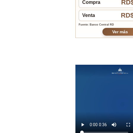
RD$
Compra
RD$
Venta
Fuente: Banco Central RD
Ver más