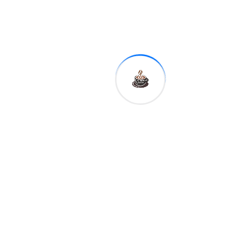
Expreso
Digital RD
Previous
LatinoSan
2026
concluye
reafirmando
compromiso