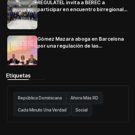
REGULATEL invita a BEREC a
participar en encuentro birregional
en Cartagena
Gómez Mazara aboga en Barcelona
por una regulación de las
telecomunicaciones firme y centrada
en protección de usuarios
Etiquetas
República Dominicana
Ahora Más RD
Cada Minuto Una Verdad
Social