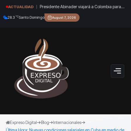
Presidente Abinader viajará a Colombia para
ACTUALIDAD
participar en la toma de posesión de Abelardo
°C
28.3
Santo Domingo
August 7, 2026
de la Espriella
Expreso Digital
Blog
Internacionales
Última Hora: Nuevas condiciones salariales en Cuba en medio de