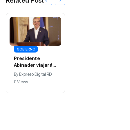
Related Post
GOBIERNO
DEPORTES
Presidente
Juan Núñez
Abinader viajará a
resalta entrega
Colombia para
de la selección
By
Expreso Digital RD
By
0 Views
participar en la
dominicana de
0 Views
toma de posesión
béisbol pese a
de Abelardo de la
quedar sin
Espriella
medallas