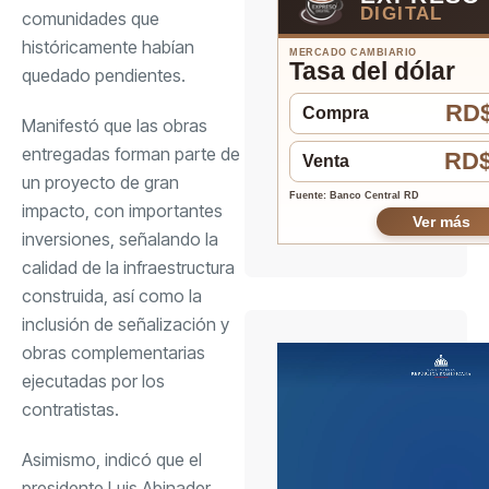
DIGITAL
comunidades que
históricamente habían
MERCADO CAMBIARIO
Tasa del dólar
quedado pendientes.
RD$
Compra
Manifestó que las obras
entregadas forman parte de
RD$
Venta
un proyecto de gran
Fuente: Banco Central RD
impacto, con importantes
Ver más
inversiones, señalando la
calidad de la infraestructura
construida, así como la
inclusión de señalización y
obras complementarias
ejecutadas por los
contratistas.
Asimismo, indicó que el
presidente Luis Abinader