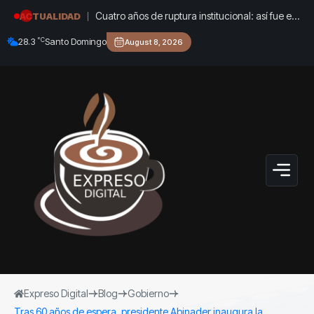
Cuatro años de ruptura institucional: así fue el
ACTUALIDAD
gobierno de Gustavo Petro en sus choques
°C
28.3
Santo Domingo
August 8, 2026
con las Cortes, el Congreso y el Banco de la
República
Expreso Digital
Blog
Gobierno
Tras 60 años de espera, presidente Abinader inaugura la