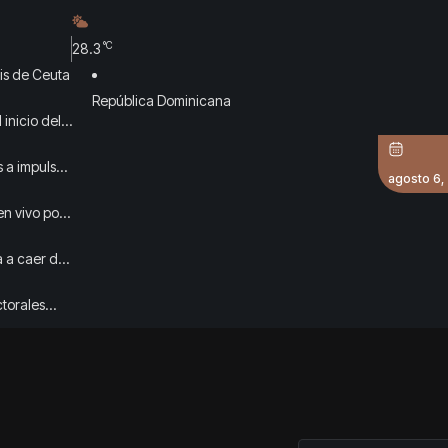
°C
28.3
sis de Ceuta
República Dominicana
 inicio del
 a impulsar
agosto 6,
en vivo por
 a caer del
ctorales