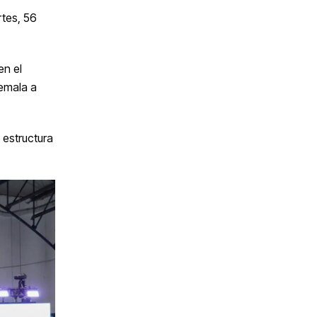
tes, 56
en el
emala a
 estructura