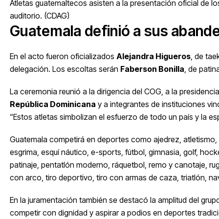
Atletas guatemaltecos asisten a la presentación oficial d
auditorio. (CDAG)
Guatemala definió a sus abande
En el acto fueron oficializados
Alejandra Higueros
, de ta
delegación. Los escoltas serán
Faberson Bonilla
, de patin
La ceremonia reunió a la dirigencia del COG, a la presidenc
República Dominicana
y a integrantes de instituciones vinc
“Estos atletas simbolizan el esfuerzo de todo un país y la 
Guatemala competirá en deportes como ajedrez, atletismo, 
esgrima, esquí náutico, e-sports, fútbol, gimnasia, golf, ho
patinaje, pentatlón moderno, ráquetbol, remo y canotaje, rug
con arco, tiro deportivo, tiro con armas de caza, triatlón, na
En la juramentación también se destacó la amplitud del grup
competir con dignidad y aspirar a podios en deportes tradici