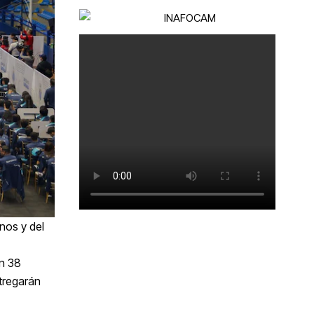
nos y del
n 38
tregarán