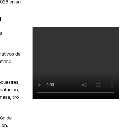
2026 en un
a
la
máticos de
afirmó:
ecuestres,
 natación,
mesa, tiro
ión de
ión.