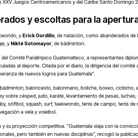
e los XXV Juegos Centroamericanos y del Caribe Santo Domingo 
rados y escoltas para la apertur
ekwondo, y
Erick Gordillo
, de natación, como abanderados de 
aje, y
Nikté Sotomayor
, de bádminton.
ia del Comité Paralímpico Guatemalteco, a representantes diplo
uladas al deporte. Citada por el diario, la dirigencia del comité 
esperanza de nuevos logros para Guatemala”.
bádminton, baloncesto, balonmano, boliche, boxeo, ciclismo, 
ckey sobre césped, judo, karate, levantamiento de pesas, luchas,
by, sóftbol, squash, surf, taekwondo, tenis de campo, tenis de 
vegación a vela y voleibol.
o y su proyección competitiva. “Guatemala viaja con la convicc
onales, pero también en nuevas disciplinas”, recogió la publicac