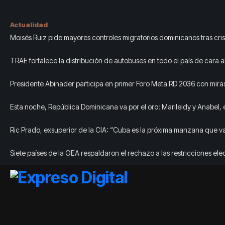
Actualidad
Moisés Ruiz pide mayores controles migratorios dominicanos tras cri
TRAE fortalece la distribución de autobuses en todo el país de cara al
año 2026-2027
Presidente Abinader participa en primer Foro Meta RD 2036 con miras
el crecimiento económico
Esta noche, República Dominicana va por el oro: Marileidy y Anabel, 
Acento
Ric Prado, exsuperior de la CIA: “Cuba es la próxima manzana que va
árbol”
Siete países de la OEA respaldaron el rechazo a las restricciones ele
impulsadas por la dictadura en Nicaragua