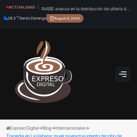
INABIE avanza en la distribución de utilería de
ACTUALIDAD
cara al inicio del año escolar 2026-2027
°C
28.3
Santo Domingo
August 8, 2026
Expreso Digital
Blog
Internacionales
Tragedia en La Habana: mujer muere tras intento de robo de