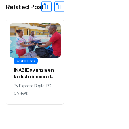
Related Post
DEPORTES
GOBIERNO
Venezuela busca
INABIE avanza en
la corona
la distribución de
centroamericana
utilería de cara al
By
0 Views
By
Expreso Digital RD
ante República
inicio del año
0 Views
Dominicana en
escolar 2026-
Santo Domingo
2027
2026