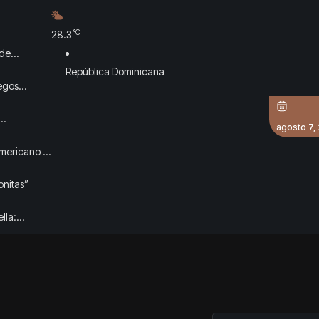
°C
28.3
 de
República Dominicana
uegos
agosto 7,
americano y
onitas”
lla: