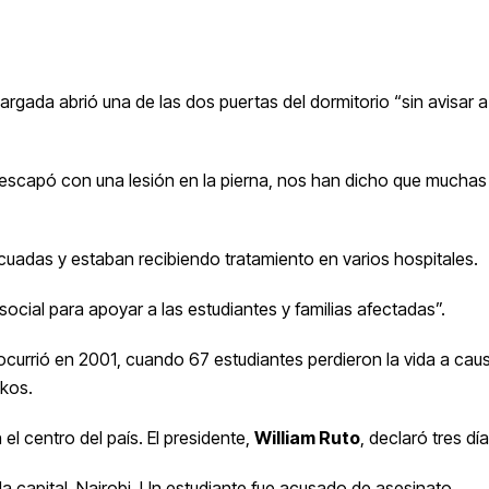
argada abrió una de las dos puertas del dormitorio “sin avisar a
escapó con una lesión en la pierna, nos han dicho que muchas
acuadas y estaban recibiendo tratamiento en varios hospitales.
social para apoyar a las estudiantes y familias afectadas”.
a ocurrió en 2001, cuando 67 estudiantes perdieron la vida a cau
kos.
el centro del país. El presidente,
William Ruto
, declaró tres día
 la capital, Nairobi. Un estudiante fue acusado de asesinato.