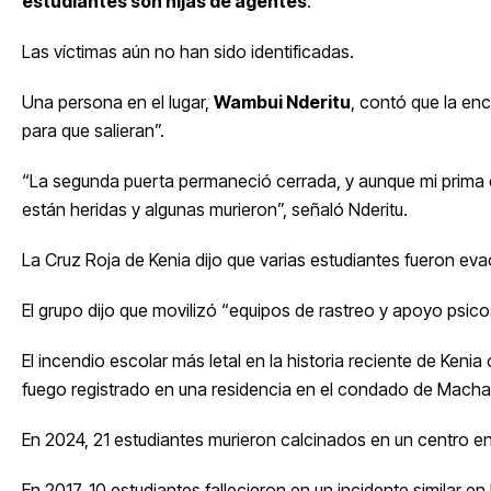
estudiantes son hijas de agentes
.
Las víctimas aún no han sido identificadas.
Una persona en el lugar,
Wambui Nderitu
, contó que la enc
para que salieran”.
“La segunda puerta permaneció cerrada, y aunque mi prima 
están heridas y algunas murieron”, señaló Nderitu.
La Cruz Roja de Kenia dijo que varias estudiantes fueron ev
El grupo dijo que movilizó “equipos de rastreo y apoyo psico
El incendio escolar más letal en la historia reciente de Keni
fuego registrado en una residencia en el condado de Macha
En 2024, 21 estudiantes murieron calcinados en un centro en 
En 2017, 10 estudiantes fallecieron en un incidente similar en