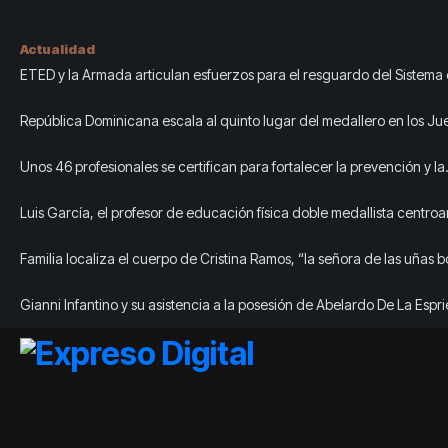
Actualidad
ETED y la Armada articulan esfuerzos para el resguardo del Sistema
Transmisión Eléctrica Nacional
República Dominicana escala al quinto lugar del medallero en los J
Centroamericanos y del Caribe
Unos 46 profesionales se certifican para fortalecer la prevención y la
erradicación del trabajo infantil
Luis García, el profesor de educación física doble medallista centro
del Caribe
Familia localiza el cuerpo de Cristina Ramos, “la señora de las uñas b
Gianni Infantino y su asistencia a la posesión de Abelardo De La Esprie
Cancillería dio veredicto oficial