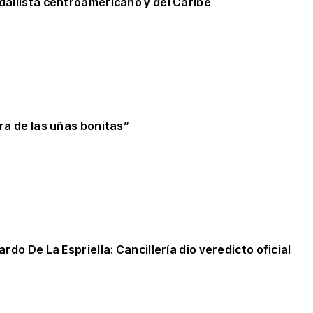
edallista centroamericano y del Caribe
ora de las uñas bonitas”
rdo De La Espriella: Cancillería dio veredicto oficial