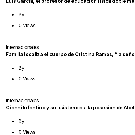
Luis García, el profesor de educación física doble m
By
0 Views
Internacionales
Familia localiza el cuerpo de Cristina Ramos, “la señ
By
0 Views
Internacionales
Gianni Infantino y su asistencia a la posesión de Abela
By
0 Views