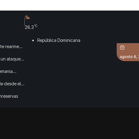
°C
28.3
República Dominicana
nte rearme
agosto 6,
a un ataque
lemania
ble desde el
anreservas