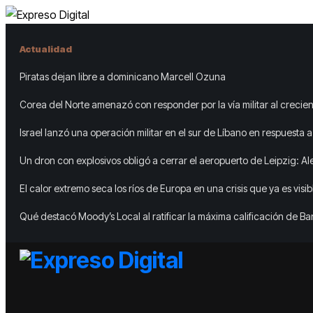
Actualidad
Piratas dejan libre a dominicano Marcell Ozuna
Corea del Norte amenazó con responder por la vía militar al crecie
japonés
Israel lanzó una operación militar en el sur de Líbano en respuesta 
del grupo terrorista Hezbollah
Un dron con explosivos obligó a cerrar el aeropuerto de Leipzig: A
denunció un “ataque híbrido”
El calor extremo seca los ríos de Europa en una crisis que ya es visi
espacio
Qué destacó Moody’s Local al ratificar la máxima calificación de B