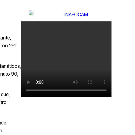
tante,
eron 2-1
fanáticos,
inuto 90,
 que,
atro
que,
o.