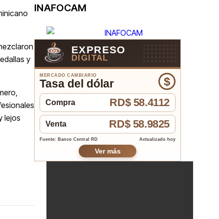
INAFOCAM
minicano
 mezclaron
EXPRESO
DIGITAL
edallas y
MERCADO CAMBIARIO
$
Tasa del dólar
imero,
RD$ 58.4112
Compra
fesionales
 lejos
RD$ 58.9825
Venta
Fuente: Banco Central RD
Actualizado hoy
Ver más