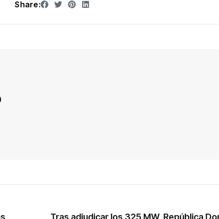
Share:
D
as
Tras adjudicar los 325 MW, República Do