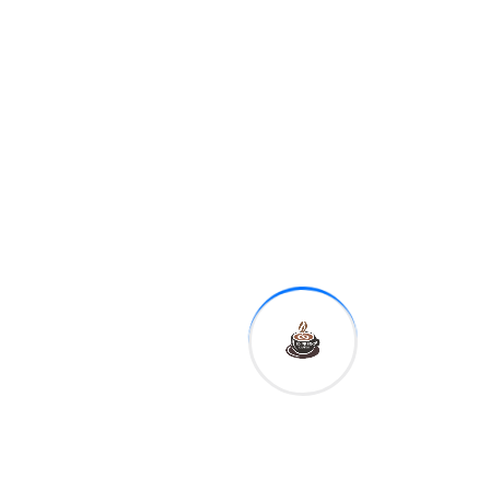
Cámara de Diputados reiteró
que la República Dominicana
necesita una visión
económica clara, coherente
y orientada al bienestar
colectivo, que promueva
oportunidades reales para la
población y genere
condiciones de estabilidad
social.
“El pueblo dominicano
necesita políticas públicas
que fortalezcan el poder
adquisitivo, que permitan
recuperar la confianza en la
economía y que garanticen
condiciones dignas de vida