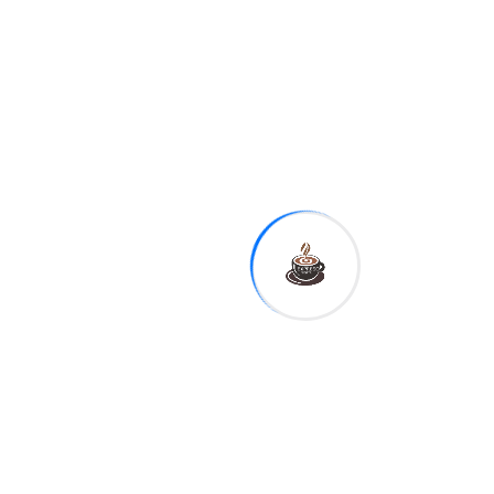
Abinader: "La
gente no
resiste más
INAFOCAM
presión sobre
su bolsillo"
Next
Rubén
Maldonado
advierte que
discurso de
Luis Abinader
confirma alzas
en el costo de
la vida y
profundiza la
incertidumbre
económica del
EXPRESO
pueblo
DIGITAL
dominicano
MERCADO CAMBIARIO