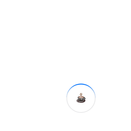
Previous
Video:
Hombre
denuncia
agresión de
cubano en
Cancún tras
reclamar por
mordida de un
perro
Next
Presidente
Abinader
entrega
remozamiento