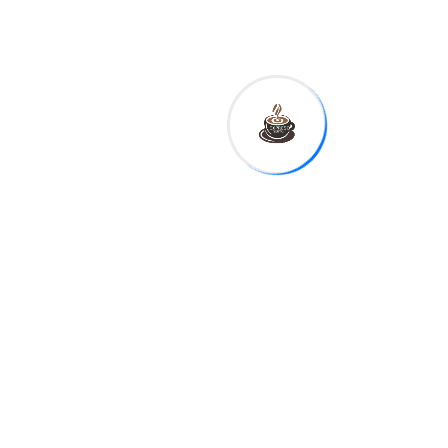
Ituri trabajamos en
proyectos porque la
poblacin ha sido
desplazada debido al
conflicto.
Entonces, ya
tenemos cierta experiencia
trabajando en lugares
difciles", indica. Aparte del
fuego cruzado, Ituri resulta
compleja por albergar
algunas de las aldeas rurales
ms remotas de la RDC.
Frente a la escalada de la
crisis, varios pases han
comenzado a movilizarse
para sellar sus fronteras e